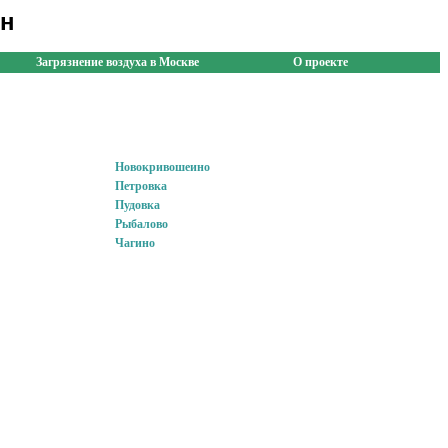
он
Загрязнение воздуха в Москве
О проекте
Новокривошеино
Петровка
Пудовка
Рыбалово
Чагино