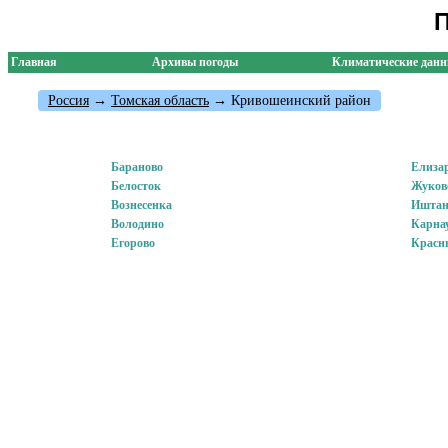
П
Главная
Архивы погоды
Климатические дан
Россия
→
Томская область
→ Кривошеинский район
Бараново
Елиза
Белосток
Жуков
Вознесенка
Ишта
Володино
Карна
Егорово
Красн