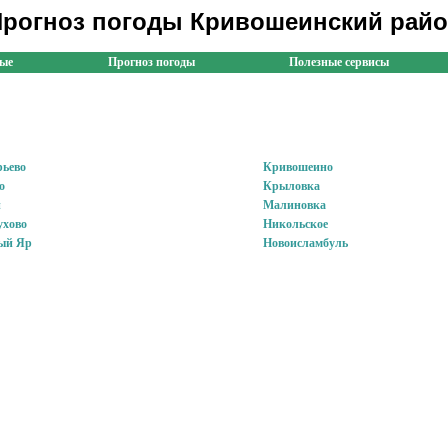
рогноз погоды Кривошеинский рай
ные
Прогноз погоды
Полезные сервисы
рьево
Кривошеино
о
Крыловка
н
Малиновка
ухово
Никольское
ый Яр
Новоисламбуль