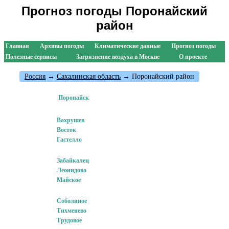
Прогноз погоды Поронайский
район
Главная
Архивы погоды
Климатические данные
Прогноз погоды
Полезные сервисы
Загрязнение воздуха в Москве
О проекте
Россия
→
Сахалинская область
→ Поронайский район
Поронайск
Вахрушев
Восток
Гастелло
Забайкалец
Леонидово
Майское
Соболиное
Тихменево
Трудовое