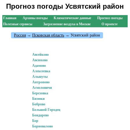
Прогноз погоды Усвятский район
Главная
Архивы погоды
Климатические данные
Прогноз погоды
Полезные сервисы
Загрязнение воздуха в Москве
О проекте
Россия
→
Псковская область
→ Усвятский район
Авсейково
Авсюхово
Адамово
Алексеевка
Альшуты
Антропово
Асмоловичи
Березовка
Бизюки
Боброво
Большой Городец
Бондарево
Бор
Борновалово