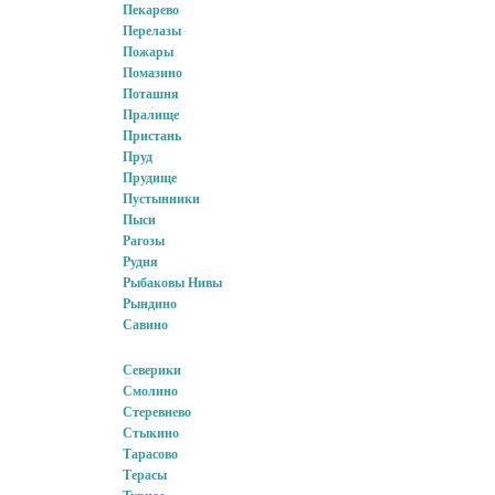
Пекарево
Перелазы
Пожары
Помазино
Поташня
Пралище
Пристань
Пруд
Прудище
Пустынники
Пыси
Рагозы
Рудня
Рыбаковы Нивы
Рындино
Савино
Северики
Смолино
Стеревнево
Стыкино
Тарасово
Терасы