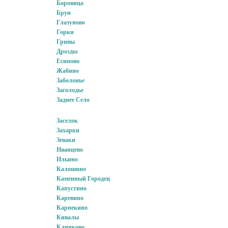
Боровица
Бруи
Глазуново
Горки
Гривы
Дрозды
Есипово
Жабино
Заболонье
Заголодье
Заднее Село
Заселок
Захарки
Зеваки
Иванцево
Ильино
Калошино
Каменный Городец
Капустино
Каревино
Карпекино
Кивалы
Клинково