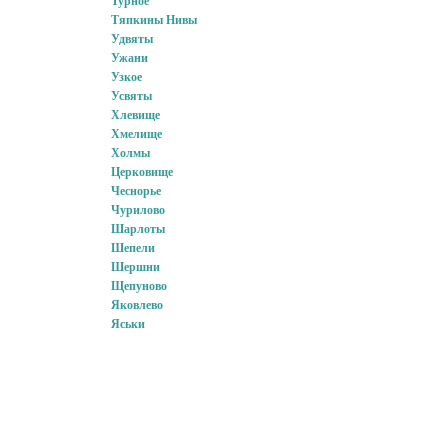
Турное
Тяпкины Нивы
Удвяты
Ужани
Узкое
Усвяты
Хлевище
Хмелище
Холмы
Церковище
Чеснорье
Чурилово
Шарлоты
Шепели
Шершни
Щепуново
Яковлево
Яськи