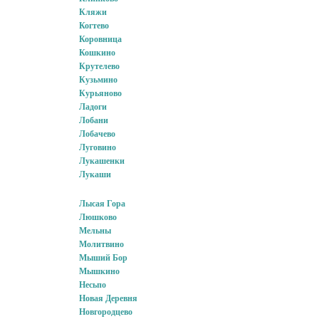
Кляжи
Когтево
Коровница
Кошкино
Крутелево
Кузьмино
Курьяново
Ладоги
Лобани
Лобачево
Луговино
Лукашенки
Лукаши
Лысая Гора
Люшково
Мельны
Молитвино
Мыший Бор
Мышкино
Несьпо
Новая Деревня
Новгородцево