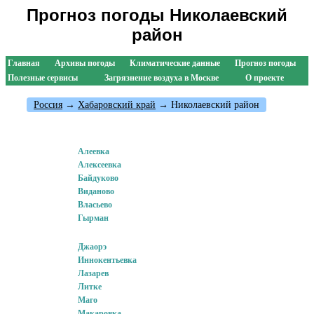
Прогноз погоды Николаевский
район
Главная
Архивы погоды
Климатические данные
Прогноз погоды
Полезные сервисы
Загрязнение воздуха в Москве
О проекте
Россия
→
Хабаровский край
→ Николаевский район
Алеевка
Алексеевка
Байдуково
Виданово
Власьево
Гырман
Джаорэ
Иннокентьевка
Лазарев
Литке
Маго
Макаровка