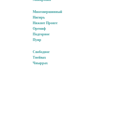
Многовершинный
Нигирь
Нижнее Пронге
Оремиф
Подгорное
Пуир
Свободное
Тнейвах
Чныррах