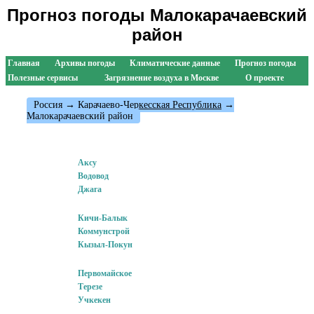
Прогноз погоды Малокарачаевский
район
Главная
Архивы погоды
Климатические данные
Прогноз погоды
Полезные сервисы
Загрязнение воздуха в Москве
О проекте
Россия
→
Карачаево-Черкесская Республика
→
Малокарачаевский район
Аксу
Водовод
Джага
Кичи-Балык
Коммунстрой
Кызыл-Покун
Первомайское
Терезе
Учкекен