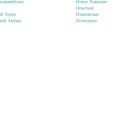
ноармейское
Новое Хамидие
Опытное
й Терек
Плановское
ий Акбаш
Псынашхо