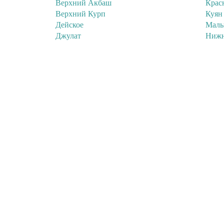
Верхний Акбаш
Крас
Верхний Курп
Куян
Дейское
Малы
Джулат
Нижн