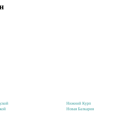
н
дской
Нижний Курп
кой
Новая Балкария