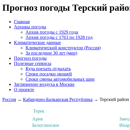
Прогноз погоды Терский райо
Главная
Архивы погоды
Архив погоды c 1929 года
Архив погоды c 1763 по 1928 год
Климатические данные
Климатический конструктор (Россия)
За последние 30 лет (мир)
Прогноз погоды
Полезные сервисы
Куда поехать отдыхать
Сроки посадки овощей
Сроки смены автомобильных шин
Загрязнение воздуха в Москве
О проекте
Россия
→
Кабардино-Балкарская Республика
→ Терский район
Терек
Арик
Заво
Белоглинское
Инар