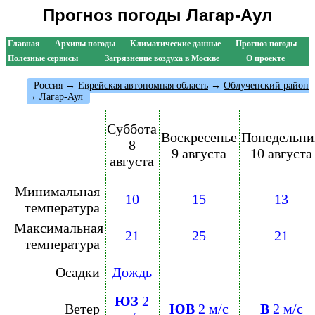
Прогноз погоды Лагар-Аул
Главная
Архивы погоды
Климатические данные
Прогноз погоды
Полезные сервисы
Загрязнение воздуха в Москве
О проекте
Россия
→
Еврейская автономная область
→
Облученский район
→ Лагар-Аул
Суббота
Воскресенье
Понедельни
8
9 августа
10 августа
августа
Минимальная
10
15
13
температура
Максимальная
21
25
21
температура
Осадки
Дождь
ЮЗ
2
Ветер
ЮВ
2 м/с
В
2 м/с