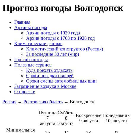
Прогноз погоды Волгодонск
Главная
Архивы погоды
Архив погоды c 1929 года
Архив погоды c 1763 по 1928 год
Климатические данные
Климатический конструктор (Россия)
За последние 30 лет (мир)
Прогноз погоды
Полезные сервисы
Куда поехать отдыхать
Сроки посадки овощей
Сроки смены автомобильных шин
Загрязнение воздуха в Москве
О проекте
Россия
→
Ростовская область
→ Волгодонск
Пятница
Суббота
Воскресенье
Понедельник
7
8
9 августа
10 августа
августа
августа
Минимальная
25
24
23
22