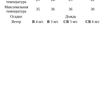
температура
Максимальная
35
36
36
30
температура
Осадки
Дождь
Ветер
В
4 м/с
В
3 м/с
СВ
5 м/с
СВ
6 м/с