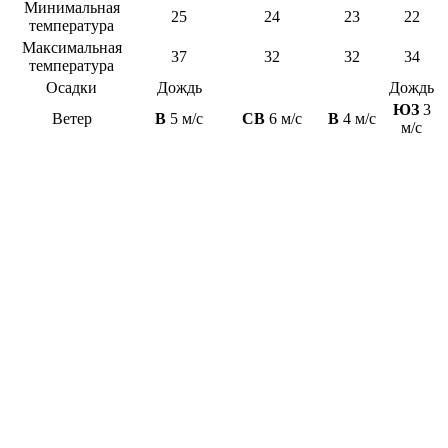
Минимальная
25
24
23
22
температура
Максимальная
37
32
32
34
температура
Осадки
Дождь
Дождь
ЮЗ
3
Ветер
В
5 м/с
СВ
6 м/с
В
4 м/с
м/с