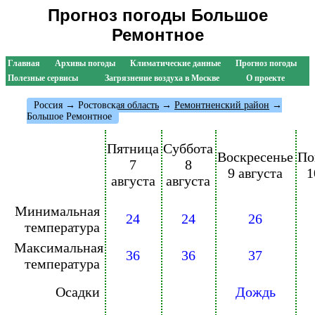
Прогноз погоды Большое
Ремонтное
Главная
Архивы погоды
Климатические данные
Прогноз погоды
Полезные сервисы
Загрязнение воздуха в Москве
О проекте
Россия
→
Ростовская область
→
Ремонтненский район
→
Большое Ремонтное
Пятница
Суббота
Воскресенье
По
7
8
9 августа
1
августа
августа
Минимальная
24
24
26
температура
Максимальная
36
36
37
температура
Осадки
Дождь