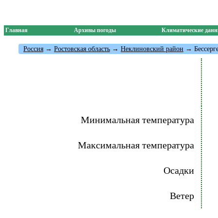
Главная
Архивы погоды
Климатические дан
Россия
→
Ростовская область
→
Неклиновский район
→ Бессерг
Минимальная температура
Максимальная температура
Осадки
Ветер