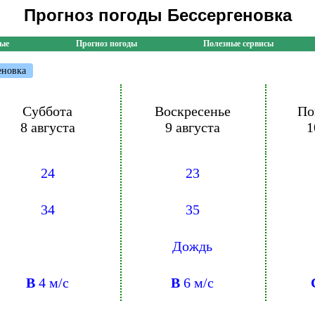
Прогноз погоды Бессергеновка
ные
Прогноз погоды
Полезные сервисы
еновка
Суббота
Воскресенье
По
8 августа
9 августа
1
24
23
34
35
Дождь
В
4 м/с
В
6 м/с