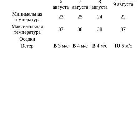
6
7
8
9 августа
августа
августа
августа
Минимальная
23
25
24
22
температура
Максимальная
37
38
38
37
температура
Осадки
Ветер
В
3 м/с
В
4 м/с
В
4 м/с
Ю
5 м/с