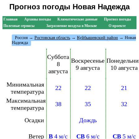
Прогноз погоды Новая Надежда
Главная
Архивы погоды
Климатические данные
Прогноз погоды
Полезные сервисы
Загрязнение воздуха в Москве
О проекте
Россия
→
Ростовская область
→
Куйбышевский район
→ Новая
Надежда
Суббота
Воскресенье
Понедельни
8
9 августа
10 августа
августа
Минимальная
22
22
21
температура
Максимальная
38
35
32
температура
Осадки
Дождь
Ветер
В
4 м/с
СВ
6 м/с
СВ
5 м/с