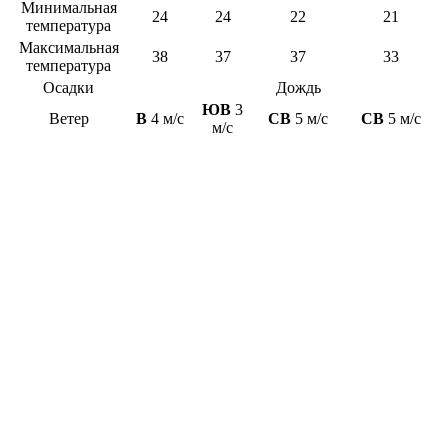
Минимальная
24
24
22
21
температура
Максимальная
38
37
37
33
температура
Осадки
Дождь
ЮВ
3
Ветер
В
4 м/с
СВ
5 м/с
СВ
5 м/с
м/с