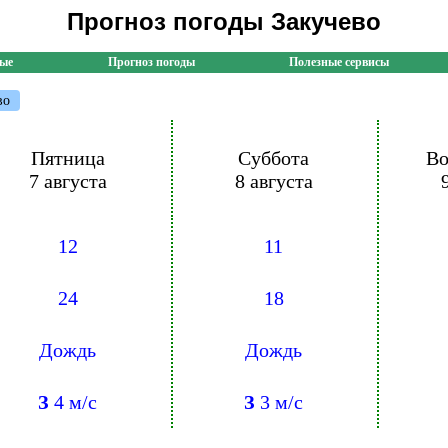
Прогноз погоды Закучево
ные
Прогноз погоды
Полезные сервисы
во
Пятница
Суббота
Во
7 августа
8 августа
12
11
24
18
Дождь
Дождь
З
4 м/с
З
3 м/с