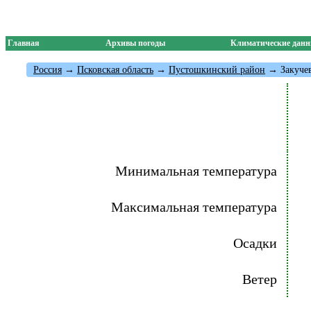
Главная
Архивы погоды
Климатические дан
Россия
→
Псковская область
→
Пустошкинский район
→ Закуче
Минимальная температура
Максимальная температура
Осадки
Ветер