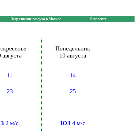
Загрязнение воздуха в Москве
О проекте
скресенье
Понедельник
9 августа
10 августа
11
14
23
25
З
2 м/с
ЮЗ
4 м/с