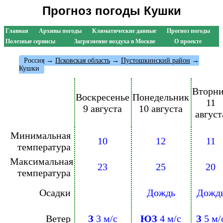
Прогноз погоды Кушки
Главная
Архивы погоды
Климатические данные
Прогноз погоды
Полезные сервисы
Загрязнение воздуха в Москве
О проекте
Россия
→
Псковская область
→
Пустошкинский район
→
Кушки
Вторн
Воскресенье
Понедельник
11
9 августа
10 августа
август
Минимальная
10
12
11
температура
Максимальная
23
25
20
температура
Осадки
Дождь
Дожд
Ветер
З
3 м/с
ЮЗ
4 м/с
З
5 м/