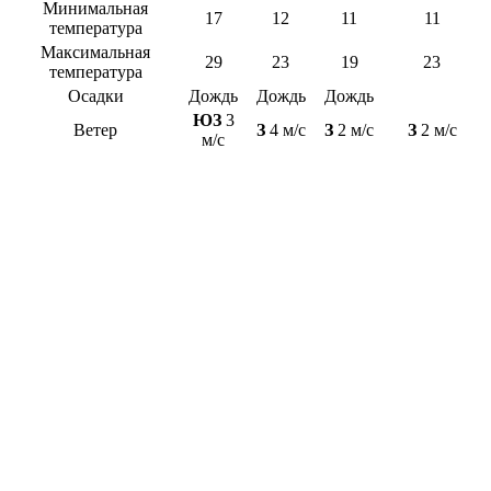
Минимальная
17
12
11
11
температура
Максимальная
29
23
19
23
температура
Осадки
Дождь
Дождь
Дождь
ЮЗ
3
Ветер
З
4 м/с
З
2 м/с
З
2 м/с
м/с