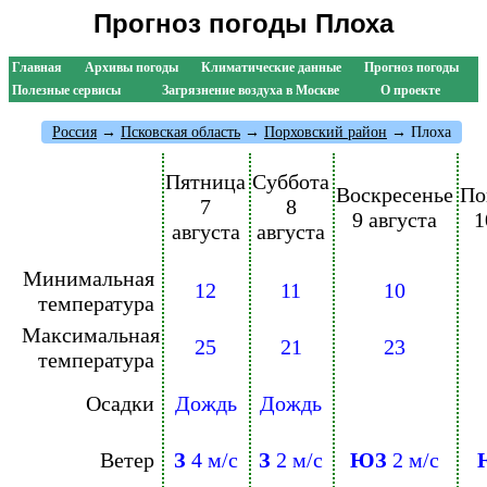
Прогноз погоды Плоха
Главная
Архивы погоды
Климатические данные
Прогноз погоды
Полезные сервисы
Загрязнение воздуха в Москве
О проекте
Россия
→
Псковская область
→
Порховский район
→ Плоха
Пятница
Суббота
Воскресенье
По
7
8
9 августа
1
августа
августа
Минимальная
12
11
10
температура
Максимальная
25
21
23
температура
Осадки
Дождь
Дождь
Ветер
З
4 м/с
З
2 м/с
ЮЗ
2 м/с