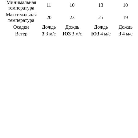
Минимальная
11
10
13
10
температура
Максимальная
20
23
25
19
температура
Осадки
Дождь
Дождь
Дождь
Дождь
Ветер
З
3 м/с
ЮЗ
3 м/с
ЮЗ
4 м/с
З
4 м/с