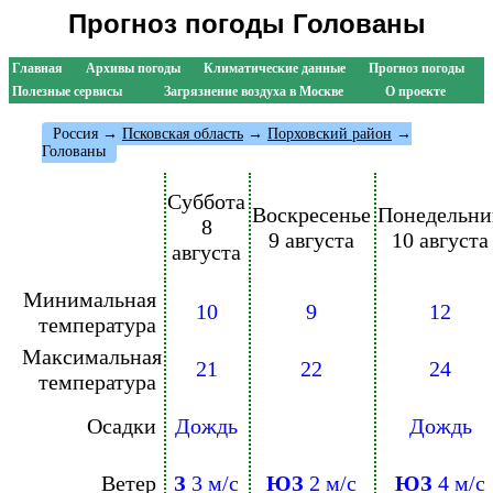
Прогноз погоды Голованы
Главная
Архивы погоды
Климатические данные
Прогноз погоды
Полезные сервисы
Загрязнение воздуха в Москве
О проекте
Россия
→
Псковская область
→
Порховский район
→
Голованы
Суббота
Воскресенье
Понедельни
8
9 августа
10 августа
августа
Минимальная
10
9
12
температура
Максимальная
21
22
24
температура
Осадки
Дождь
Дождь
Ветер
З
3 м/с
ЮЗ
2 м/с
ЮЗ
4 м/с