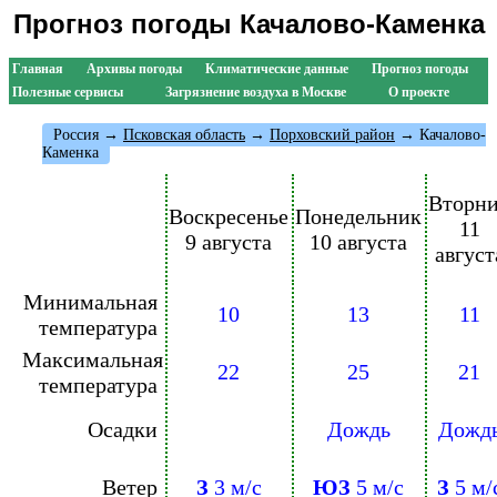
Прогноз погоды Качалово-Каменка
Главная
Архивы погоды
Климатические данные
Прогноз погоды
Полезные сервисы
Загрязнение воздуха в Москве
О проекте
Россия
→
Псковская область
→
Порховский район
→ Качалово-
Каменка
Вторн
Воскресенье
Понедельник
11
9 августа
10 августа
август
Минимальная
10
13
11
температура
Максимальная
22
25
21
температура
Осадки
Дождь
Дожд
Ветер
З
3 м/с
ЮЗ
5 м/с
З
5 м/