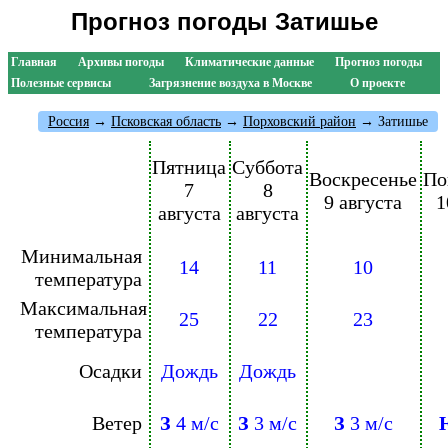
Прогноз погоды Затишье
Главная
Архивы погоды
Климатические данные
Прогноз погоды
Полезные сервисы
Загрязнение воздуха в Москве
О проекте
Россия
→
Псковская область
→
Порховский район
→ Затишье
Пятница
Суббота
Воскресенье
По
7
8
9 августа
1
августа
августа
Минимальная
14
11
10
температура
Максимальная
25
22
23
температура
Осадки
Дождь
Дождь
Ветер
З
4 м/с
З
3 м/с
З
3 м/с