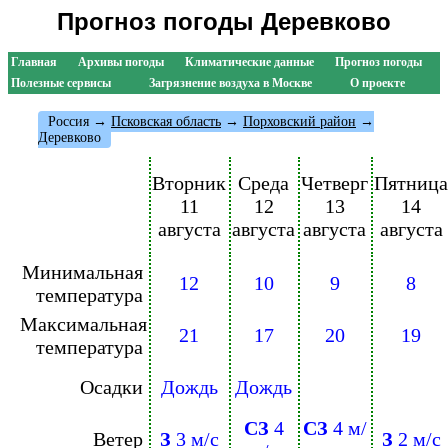
Прогноз погоды Деревково
Главная
Архивы погоды
Климатические данные
Прогноз погоды
Полезные сервисы
Загрязнение воздуха в Москве
О проекте
Россия
→
Псковская область
→
Порховский район
→
Деревково
Вторник
Среда
Четверг
Пятница
11
12
13
14
августа
августа
августа
августа
Минимальная
12
10
9
8
температура
Максимальная
21
17
20
19
температура
Осадки
Дождь
Дождь
СЗ
4
СЗ
4 м/
Ветер
З
3 м/с
З
2 м/с