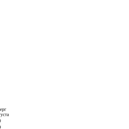
ерг
густа
0
9