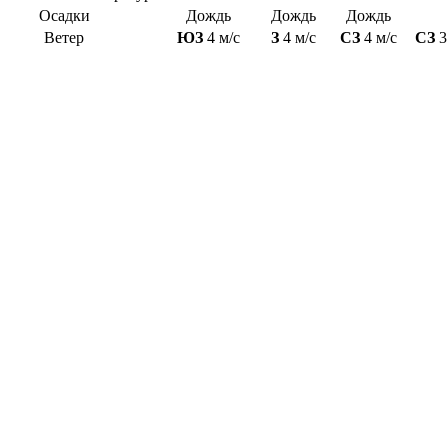
Осадки
Дождь
Дождь
Дождь
Ветер
ЮЗ
4 м/с
З
4 м/с
СЗ
4 м/с
СЗ
3