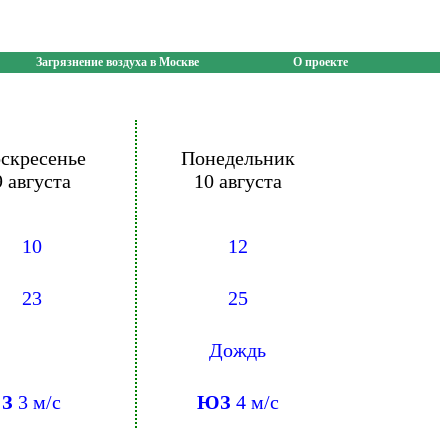
Загрязнение воздуха в Москве
О проекте
скресенье
Понедельник
9 августа
10 августа
10
12
23
25
Дождь
З
3 м/с
ЮЗ
4 м/с