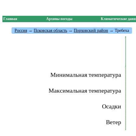
Главная
Архивы погоды
Климатические дан
Россия
→
Псковская область
→
Порховский район
→ Требеха
Минимальная температура
Максимальная температура
Осадки
Ветер