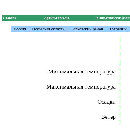
Главная
Архивы погоды
Климатические дан
Россия
→
Псковская область
→
Порховский район
→ Головицы
Минимальная температура
Максимальная температура
Осадки
Ветер