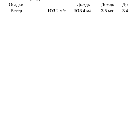
Осадки
Дождь
Дождь
До
Ветер
ЮЗ
2 м/с
ЮЗ
4 м/с
З
5 м/с
З
4