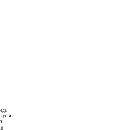
еда
вгуста
9
18