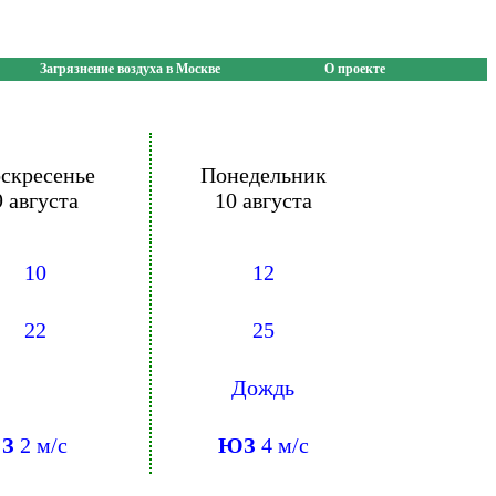
Загрязнение воздуха в Москве
О проекте
скресенье
Понедельник
9 августа
10 августа
10
12
22
25
Дождь
З
2 м/с
ЮЗ
4 м/с