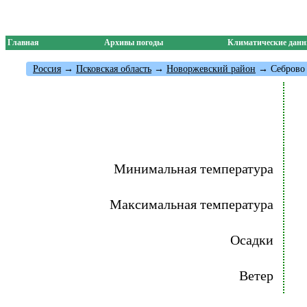
Главная
Архивы погоды
Климатические дан
Россия
→
Псковская область
→
Новоржевский район
→ Себрово
Минимальная температура
Максимальная температура
Осадки
Ветер