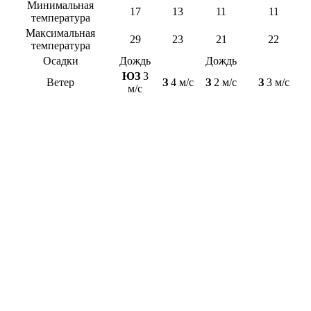
Минимальная
17
13
11
11
температура
Максимальная
29
23
21
22
температура
Осадки
Дождь
Дождь
ЮЗ
3
Ветер
З
4 м/с
З
2 м/с
З
3 м/с
м/с