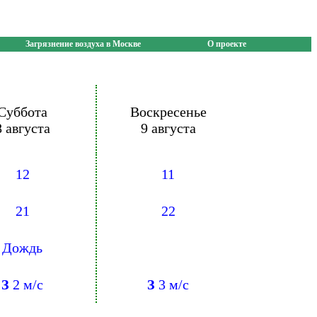
Загрязнение воздуха в Москве
О проекте
Суббота
Воскресенье
8 августа
9 августа
12
11
21
22
Дождь
З
2 м/с
З
3 м/с