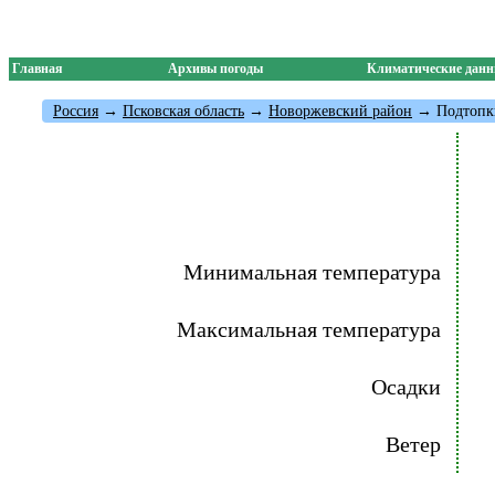
Главная
Архивы погоды
Климатические дан
Россия
→
Псковская область
→
Новоржевский район
→ Подтопк
Минимальная температура
Максимальная температура
Осадки
Ветер