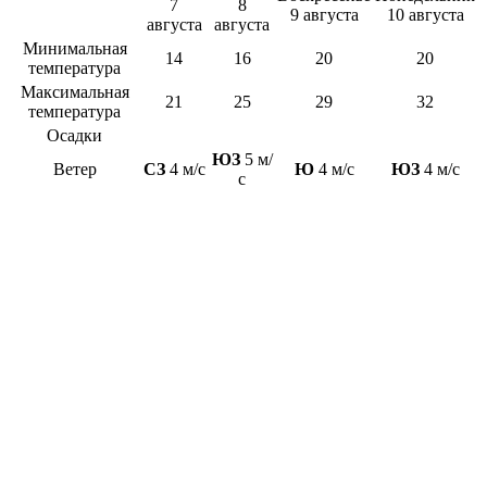
7
8
9 августа
10 августа
августа
августа
Минимальная
14
16
20
20
температура
Максимальная
21
25
29
32
температура
Осадки
ЮЗ
5 м/
Ветер
СЗ
4 м/с
Ю
4 м/с
ЮЗ
4 м/с
с