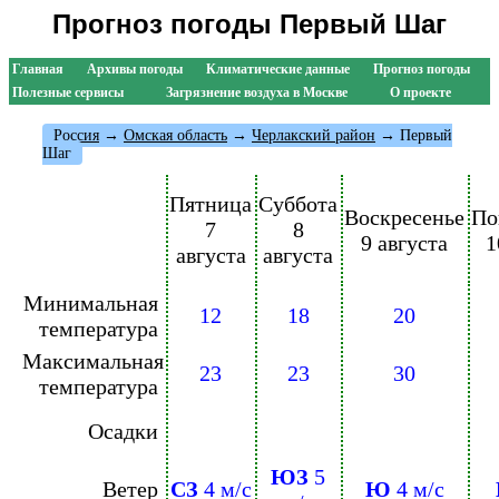
Прогноз погоды Первый Шаг
Главная
Архивы погоды
Климатические данные
Прогноз погоды
Полезные сервисы
Загрязнение воздуха в Москве
О проекте
Россия
→
Омская область
→
Черлакский район
→ Первый
Шаг
Пятница
Суббота
Воскресенье
По
7
8
9 августа
1
августа
августа
Минимальная
12
18
20
температура
Максимальная
23
23
30
температура
Осадки
ЮЗ
5
Ветер
СЗ
4 м/с
Ю
4 м/с