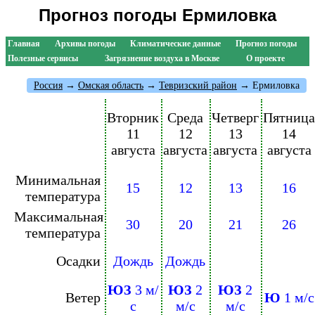
Прогноз погоды Ермиловка
Главная
Архивы погоды
Климатические данные
Прогноз погоды
Полезные сервисы
Загрязнение воздуха в Москве
О проекте
Россия
→
Омская область
→
Тевризский район
→ Ермиловка
Вторник
Среда
Четверг
Пятница
11
12
13
14
августа
августа
августа
августа
Минимальная
15
12
13
16
температура
Максимальная
30
20
21
26
температура
Осадки
Дождь
Дождь
ЮЗ
3 м/
ЮЗ
2
ЮЗ
2
Ветер
Ю
1 м/с
с
м/с
м/с