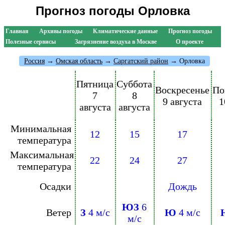
Прогноз погоды Орловка
Главная
Архивы погоды
Климатические данные
Прогноз погоды
Полезные сервисы
Загрязнение воздуха в Москве
О проекте
Россия
→
Омская область
→
Саргатский район
→ Орловка
Пятница
Суббота
Воскресенье
По
7
8
9 августа
1
августа
августа
Минимальная
12
15
17
температура
Максимальная
22
24
27
температура
Осадки
Дождь
ЮЗ
6
Ветер
З
4 м/с
Ю
4 м/с
м/с