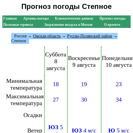
Прогноз погоды Степное
Главная
Архивы погоды
Климатические данные
Прогноз погоды
Полезные сервисы
Загрязнение воздуха в Москве
О проекте
Россия
→
Омская область
→
Русско-Полянский район
→
Степное
Суббота
Воскресенье
Понедельни
8
9 августа
10 августа
августа
Минимальная
18
19
23
температура
Максимальная
27
30
34
температура
Осадки
ЮЗ
5
Ветер
ЮЗ
4 м/с
Ю
5 м/с