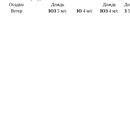
Осадки
Дождь
Дождь
До
Ветер
ЮЗ
5 м/с
Ю
4 м/с
ЮЗ
4 м/с
З
5