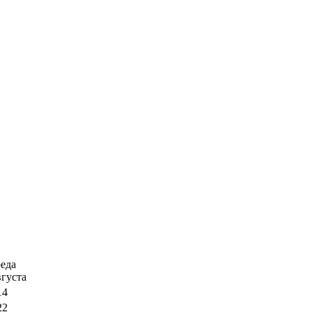
еда
вгуста
14
22