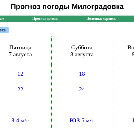
Прогноз погоды Милоградовка
ные
Прогноз погоды
Полезные сервисы
вка
Пятница
Суббота
Во
7 августа
8 августа
12
18
22
24
З
4 м/с
ЮЗ
5 м/с