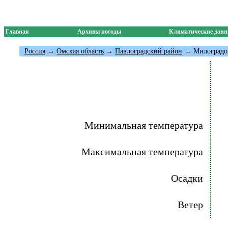
Главная
Архивы погоды
Климатические дан
Россия
→
Омская область
→
Павлоградский район
→ Милоградо
Минимальная температура
Максимальная температура
Осадки
Ветер