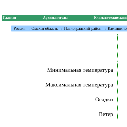
Главная
Архивы погоды
Климатические дан
Россия
→
Омская область
→
Павлоградский район
→ Камышино
Минимальная температура
Максимальная температура
Осадки
Ветер