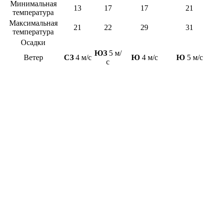
Минимальная
13
17
17
21
температура
Максимальная
21
22
29
31
температура
Осадки
ЮЗ
5 м/
Ветер
СЗ
4 м/с
Ю
4 м/с
Ю
5 м/с
с