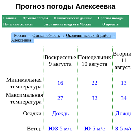
Прогноз погоды Алексеевка
Главная
Архивы погоды
Климатические данные
Прогноз погоды
Полезные сервисы
Загрязнение воздуха в Москве
О проекте
Россия
→
Омская область
→
Оконешниковский район
→
Алексеевка
Вторн
Воскресенье
Понедельник
11
9 августа
10 августа
август
Минимальная
16
22
13
температура
Максимальная
27
32
34
температура
Осадки
Дождь
Дожд
Ветер
ЮЗ
5 м/с
Ю
5 м/с
З
5 м/