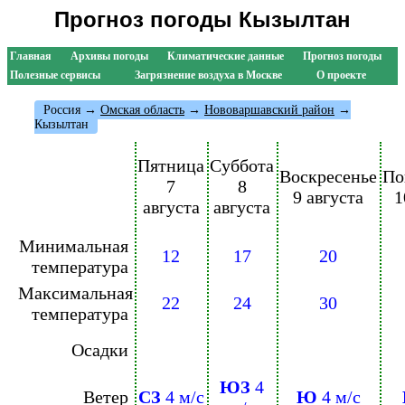
Прогноз погоды Кызылтан
Главная
Архивы погоды
Климатические данные
Прогноз погоды
Полезные сервисы
Загрязнение воздуха в Москве
О проекте
Россия
→
Омская область
→
Нововаршавский район
→
Кызылтан
Пятница
Суббота
Воскресенье
По
7
8
9 августа
1
августа
августа
Минимальная
12
17
20
температура
Максимальная
22
24
30
температура
Осадки
ЮЗ
4
Ветер
СЗ
4 м/с
Ю
4 м/с