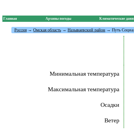
Главная
Архивы погоды
Климатические дан
Россия
→
Омская область
→
Называевский район
→ Путь Социа
Минимальная температура
Максимальная температура
Осадки
Ветер