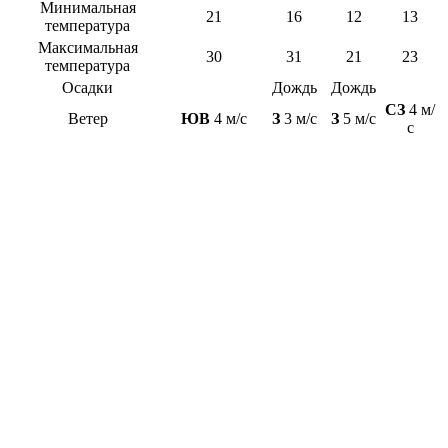
Минимальная
21
16
12
13
температура
Максимальная
30
31
21
23
температура
Осадки
Дождь
Дождь
СЗ
4 м/
Ветер
ЮВ
4 м/с
З
3 м/с
З
5 м/с
с