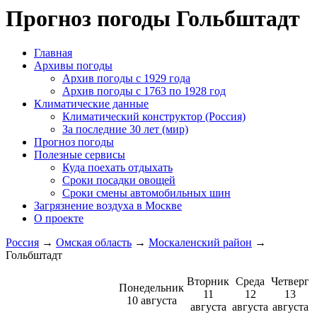
Прогноз погоды Гольбштадт
Главная
Архивы погоды
Архив погоды c 1929 года
Архив погоды c 1763 по 1928 год
Климатические данные
Климатический конструктор (Россия)
За последние 30 лет (мир)
Прогноз погоды
Полезные сервисы
Куда поехать отдыхать
Сроки посадки овощей
Сроки смены автомобильных шин
Загрязнение воздуха в Москве
О проекте
Россия
→
Омская область
→
Москаленский район
→
Гольбштадт
Вторник
Среда
Четверг
Понедельник
11
12
13
10 августа
августа
августа
августа