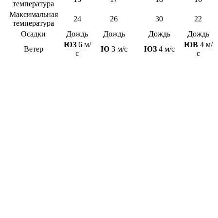
температура
Максимальная
24
26
30
22
температура
Осадки
Дождь
Дождь
Дождь
Дождь
ЮЗ
6 м/
ЮВ
4 м/
Ветер
Ю
3 м/с
ЮЗ
4 м/с
с
с