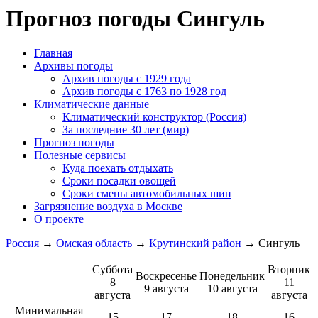
Прогноз погоды Сингуль
Главная
Архивы погоды
Архив погоды c 1929 года
Архив погоды c 1763 по 1928 год
Климатические данные
Климатический конструктор (Россия)
За последние 30 лет (мир)
Прогноз погоды
Полезные сервисы
Куда поехать отдыхать
Сроки посадки овощей
Сроки смены автомобильных шин
Загрязнение воздуха в Москве
О проекте
Россия
→
Омская область
→
Крутинский район
→ Сингуль
Суббота
Вторник
Воскресенье
Понедельник
8
11
9 августа
10 августа
августа
августа
Минимальная
15
17
18
16