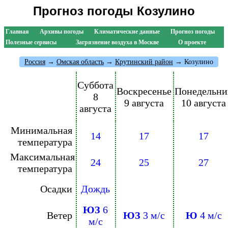
Прогноз погоды Козулино
Главная
Архивы погоды
Климатические данные
Прогноз погоды
Полезные сервисы
Загрязнение воздуха в Москве
О проекте
Россия
→
Омская область
→
Крутинский район
→ Козулино
Суббота
Воскресенье
Понедельни
8
9 августа
10 августа
августа
Минимальная
14
17
17
температура
Максимальная
24
25
27
температура
Осадки
Дождь
ЮЗ
6
Ветер
ЮЗ
3 м/с
Ю
4 м/с
м/с