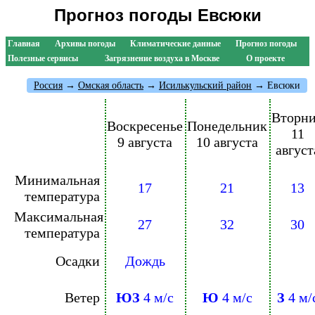
Прогноз погоды Евсюки
Главная
Архивы погоды
Климатические данные
Прогноз погоды
Полезные сервисы
Загрязнение воздуха в Москве
О проекте
Россия
→
Омская область
→
Исилькульский район
→ Евсюки
Вторн
Воскресенье
Понедельник
11
9 августа
10 августа
август
Минимальная
17
21
13
температура
Максимальная
27
32
30
температура
Осадки
Дождь
Ветер
ЮЗ
4 м/с
Ю
4 м/с
З
4 м/