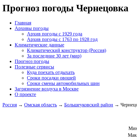
Прогноз погоды Чернецовка
Главная
Архивы погоды
Архив погоды c 1929 года
Архив погоды c 1763 по 1928 год
Климатические данные
Климатический конструктор (Россия)
За последние 30 лет (мир)
Прогноз погоды
Полезные сервисы
Куда поехать отдыхать
Сроки посадки овощей
Сроки смены автомобильных шин
Загрязнение воздуха в Москве
О проекте
Россия
→
Омская область
→
Большеуковский район
→ Чернец
Мин
Мак