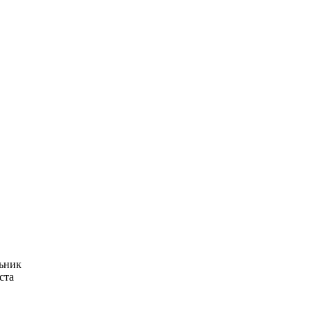
ьник
ста