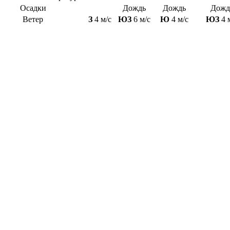
Осадки
Дождь
Дождь
Дожд
Ветер
З
4 м/с
ЮЗ
6 м/с
Ю
4 м/с
ЮЗ
4 