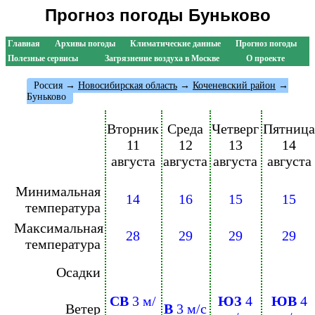
Прогноз погоды Буньково
Главная
Архивы погоды
Климатические данные
Прогноз погоды
Полезные сервисы
Загрязнение воздуха в Москве
О проекте
Россия
→
Новосибирская область
→
Коченевский район
→
Буньково
Вторник
Среда
Четверг
Пятница
11
12
13
14
августа
августа
августа
августа
Минимальная
14
16
15
15
температура
Максимальная
28
29
29
29
температура
Осадки
СВ
3 м/
ЮЗ
4
ЮВ
4
Ветер
В
3 м/с