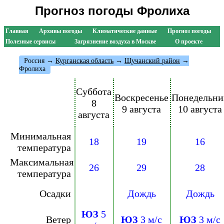
Прогноз погоды Фролиха
Главная
Архивы погоды
Климатические данные
Прогноз погоды
Полезные сервисы
Загрязнение воздуха в Москве
О проекте
Россия
→
Курганская область
→
Щучанский район
→
Фролиха
Суббота
Воскресенье
Понедельни
8
9 августа
10 августа
августа
Минимальная
18
19
16
температура
Максимальная
26
29
28
температура
Осадки
Дождь
Дождь
ЮЗ
5
Ветер
ЮЗ
3 м/с
ЮЗ
3 м/с