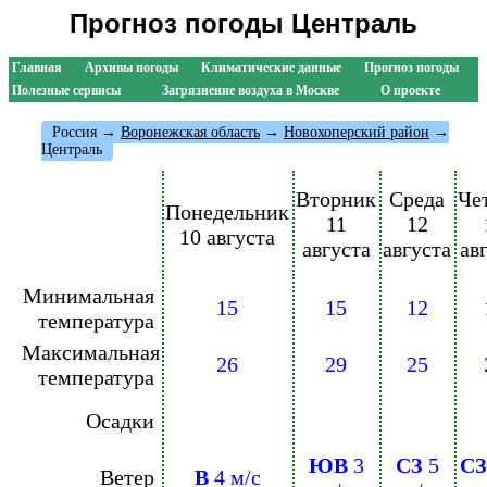
Прогноз погоды Централь
Главная
Архивы погоды
Климатические данные
Прогноз погоды
Полезные сервисы
Загрязнение воздуха в Москве
О проекте
Россия
→
Воронежская область
→
Новохоперский район
→
Централь
Вторник
Среда
Че
Понедельник
11
12
10 августа
августа
августа
ав
Минимальная
15
15
12
температура
Максимальная
26
29
25
температура
Осадки
ЮВ
3
СЗ
5
СЗ
Ветер
В
4 м/с